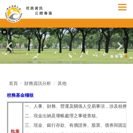
跳
到
主
要
內
容
區
首頁
財務資訊分析
其他
校務基金稽核
一、人事、財務、營運及關係人交易事項，涉及校務基
二、現金出納及壞帳處理之事後查核。
三、現金、銀行存款、有價證券、股票、債券與固定資
執掌