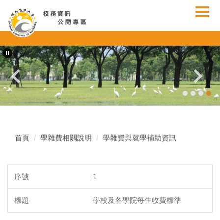
跳
到
主
要
內
容
區
首頁
學雜費相關說明
學雜費與就學補助資訊
1
學校及各學院每生收費標準