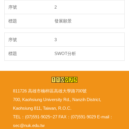
2
發展願景
3
SWOT分析
811726 高雄市楠梓區高雄大學路700號
700, Kaohsiung University Rd., Nanzih District,
Kaohsiung 811, Taiwan, R.O.C.
TEL：(07)591-9025~27 FAX：(07)591-9029 E-mail：
sec@nuk.edu.tw