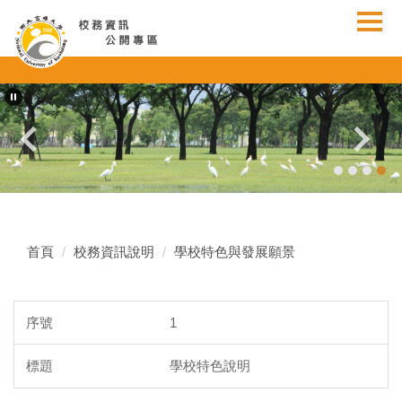
跳
到
主
要
內
容
區
首頁
校務資訊說明
學校特色與發展願景
1
學校特色說明